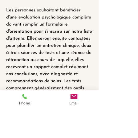
Les personnes souhaitant bénéficier
d'une évaluation psychologique complète
doivent remplir un formulaire
d'orientation pour s'inscrire sur notre liste
d'attente. Elles seront ensuite contactées
pour planifier un entretien clinique, deux
à trois séances de tests et une séance de
rétroaction au cours de laquelle elles
recevront un rapport complet résumant
nos conclusions, avec diagnostic et
recommandations de soins. Les tests
comprennent généralement des outils
normatifs pour mesurer les capacités
cognitives, des tâches pour évaluer les
Phone
Email
traits psychologiques qui influencent la
compréhension du monde, et des listes
de contrôle comportementales pour le
client, ses parents, ses enseignants et/ou
d'autres personnes qui le connaissent