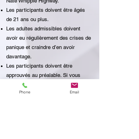
Nate Whipple Highway.
Les participants doivent être âgés
de 21 ans ou plus.
Les adultes admissibles doivent
avoir eu régulièrement des crises de
panique et craindre d’en avoir
davantage.
Les participants doivent être
approuvés au préalable. Si vous
êtes intéressé, veuillez contacter le
Phone
Email
bureau pour planifier une évaluation
préliminaire en appelant le
401-405-
0700
ou en envoyant un courriel à
intake@CumberlandCounselingllc.co
m
.