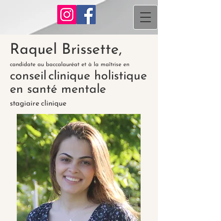
Raquel Brissette,
candidate au baccalauréat et à la maîtrise en
conseil
clinique holistique
en santé mentale
stagiaire
clinique