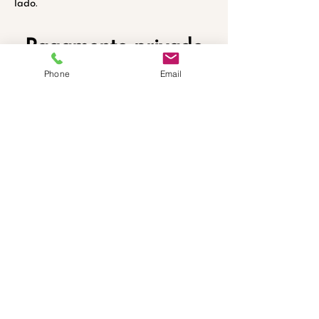
lado.
Pagamento privado
Phone
Email
aceito
$ 30 para terapia individual
US$ 45 para casais e famílias
© 2025 Aconselhamento Cumberland,
LLC