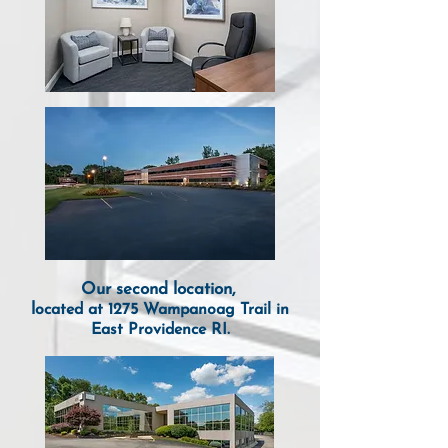
Our
second location,
l
ocate
d
at 1275 Wam
panoag Trail in
E
ast Providenc
e RI
.