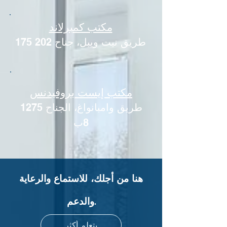
مكتب كمبرلاند
175 طريق نيت ويبل، جناح 202
مكتب إيست بروفيدنس
1275 طريق وامبانواغ، الجناح
8ب
هنا من أجلك، للاستماع والرعاية
والدعم.
يتعلم أكثر