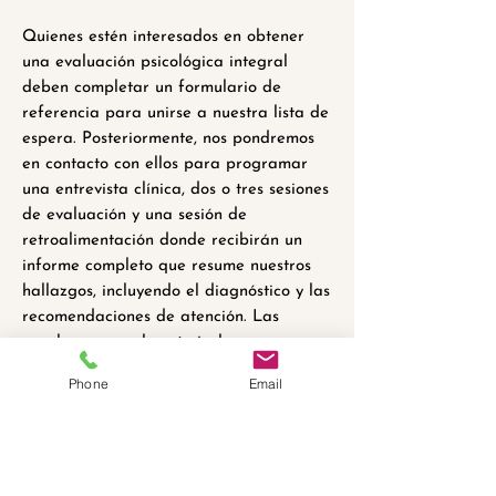
Quienes estén interesados en obtener
una evaluación psicológica integral
deben completar un formulario de
referencia para unirse a nuestra lista de
espera. Posteriormente, nos pondremos
en contacto con ellos para programar
una entrevista clínica, dos o tres sesiones
de evaluación y una sesión de
retroalimentación donde recibirán un
informe completo que resume nuestros
hallazgos, incluyendo el diagnóstico y las
recomendaciones de atención. Las
pruebas generalmente incluyen
herramientas con referencia a normas
Phone
Email
para medir las capacidades cognitivas,
tareas para medir los rasgos
psicológicos que influyen en la
comprensión del mundo y listas de
verificación conductual para el cliente,