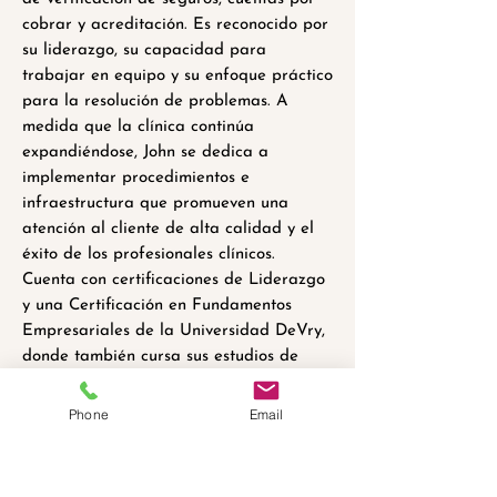
cobrar y acreditación. Es reconocido por
su liderazgo, su capacidad para
trabajar en equipo y su enfoque práctico
para la resolución de problemas. A
medida que la clínica continúa
expandiéndose, John se dedica a
implementar procedimientos e
infraestructura que promueven una
atención al cliente de alta calidad y el
éxito de los profesionales clínicos.
Cuenta con certificaciones de Liderazgo
y una Certificación en Fundamentos
Empresariales de la Universidad DeVry,
donde también cursa sus estudios de
Administración de Empresas. Su pasión
por el crecimiento, su dedicación a la
Phone
Email
excelencia en el servicio y su capacidad
para fomentar una sólida cultura de
equipo lo convierten en un líder