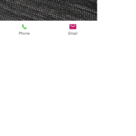
Phone
Email
Sabrina Mazzilli
,
LICSW
Médico clínico con licencia, supervisor
clínico