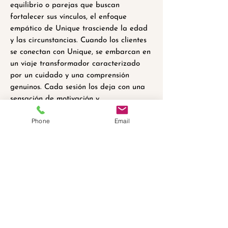
equilibrio o parejas que buscan
fortalecer sus vínculos, el enfoque
empático de Unique trasciende la edad
y las circunstancias. Cuando los clientes
se conectan con Unique, se embarcan en
un viaje transformador caracterizado
por un cuidado y una comprensión
genuinos. Cada sesión los deja con una
sensación de motivación y
empoderamiento, al reconocer su
Phone
Email
potencial innato de crecimiento y
sanación. El trabajo de Unique se define
por su compromiso de marcar una
diferencia significativa, sesión a sesión, y
su dedicación a ser un faro en el camino
hacia un cambio positivo duradero.
Seguros aceptados