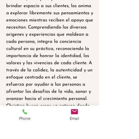
brindar espacio a sus clientes, los anima
a
explorar libremente sus pensamientos y
emociones mientras reciben el apoyo que
necesitan.
Comprendiendo los diversos
orígenes y experiencias que moldean a
cada
persona, integra la conciencia
cultural en su práctica, reconociendo la
importancia de honrar la identidad, los
valores y las vivencias de cada cliente.
A
través de la calidez, la autenticidad y un
enfoque centrado en el cliente, se
esfuerza por ayudar
a las personas a
afrontar los desafíos de la vida, sanar y
avanzar hacia el crecimiento personal.
Christina busca crear un entorno donde
los clientes se sientan apoyados y
Phone
Email
esperen
con ilusión sus sesiones, seguros
de contar con un aliado confiable
en su
camino.