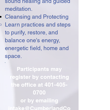
sound healing and guided
meditation.
Cleansing and Protecting
Learn practices and steps
to purify, restore, and
balance one's energy,
energetic field, home and
space.​
Participants may
register by contacting
the office at
401-405-
0700
or by emailing
intake@CumberlandCo