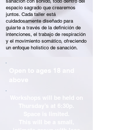
sanación con sonido, todo dentro del
espacio sagrado que crearemos
juntos. Cada taller está
cuidadosamente diseñado para
guiarte a través de la definición de
intenciones, el trabajo de respiración
y el movimiento somático, ofreciendo
un enfoque holístico de sanación.
Open to ages 18 and
above
Workshops will be held on
Thursday’s at 6:30p.
Space is limited.
This will be a small,