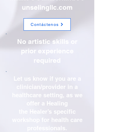
unselingllc.com
Contáctenos
No artistic skills or
prior experience
required
Let us know if you are a
clinician/provider in a
healthcare setting, as we
offer a Healing
the Healer’s specific
workshop for health care
professionals.