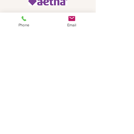
Phone
Email
© 2025 كمبرلاند للاستشارات، ذ.م.م.
المكتب:
401-405-0700