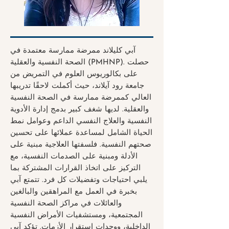
آبي كليلاند ممرضة ممارسة معتمدة في
الصحة النفسية والعقلية (PMHNP). حصلت
على بكالوريوس العلوم في التمريض من
جامعة رود آيلاند، حيث أكملت لاحقًا تدريبها
العالي كممرضة ممارسة في الصحة النفسية
والعقلية. لديها شغف كبير بدمج إدارة الأدوية
النفسية والعلاج النفسي الداعم وعوامل نمط
الحياة الشامل لمساعدة عملائها على تحسين
صحتهم النفسية. فلسفتها العلاجية مبنية على
الأدلة ومبنية على الصدمات النفسية، مع
التركيز على اتخاذ القرارات المشتركة بما
يلبي احتياجات وتفضيلات كل فرد. تتمتع آبي
بخبرة في العمل مع المراهقين والبالغين
والعائلات في مراكز الصحة النفسية
المجتمعية، ومستشفيات الأمراض النفسية
الداخلية، ووحدات استقرار الأزمات. تؤكد آبي