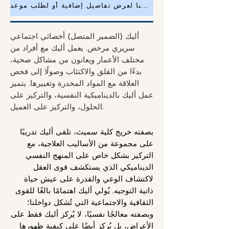
انقر هنا لعرض تفاصيل إضافية أو لطلب موعد
أليك (الضمير المتصل) أخصائي اجتماعي
سريري مرخص. يعمل أليك مع أفراد من
مختلف الأعمار ويعانون من مشاكل صحية،
بدءًا من القلق والاكتئاب وصولًا إلى فحص
العلاقة مع المواد المخدرة وتغييرها. يتميز
عمل أليك بالديناميكية النفسية، والتركيز على
الحلول، والتركيز على العميل.
بصفته خريج كلية سميث، تلقى أليك تدريبًا
على مجموعة من الأساليب العلاجية، مع
التركيز بشكل خاص على المنهج النفسي
الديناميكي الذي يستكشف قوى العقل
لاكتشاف الوعي والقدرة على عيش حياة
ذاتية التوجيه. يُولي أليك اهتمامًا بالغًا للقوى
الثقافية والاجتماعية التي تُشكل دواخلنا؛
وبصفته معالجًا نفسيًا، لا يُركز أليك فقط على
الأعراض، بل يُركز أيضًا على كيفية ظهورها