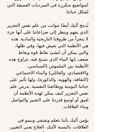
كمواضيع متكررة في السرديات العميقة التي
تُشكل حياتنا.
يُدمج أليك أيضًا جوانب من علم نفس التحرير
الذي يفهم وينظر إلى صراعاتنا على أنها جزء
لا يتجزأ من ظروفنا التاريخية والمادية. هذه
هي الأنظمة التي نعيش فيها، وفي ظلها،
والتي يمكن أن تُنشئ نقاط قوة ونقاط
ضعف. إنها الماء الذي نسبح فيه. تتراوح هذه
الأنظمة بين الملموس (السياسي،
والاقتصادي، والعائلي) والبناء الاجتماعي
(الثقافة، والهوية، والذكورة)، ولها تأثير على
حياتنا اليومية ووظائفنا النفسية. يدرس علم
نفس التحرير كيف يمكن لهذه الأنظمة أن
تُعيق أو تُوسع قدرتنا على التعبير والتواصل
وبناء العلاقات.
يؤمن أليك بأننا نتعلم ونشفى وننمو في
العلاقات. بالنسبة لأليك، العلاج يعني التغيير،