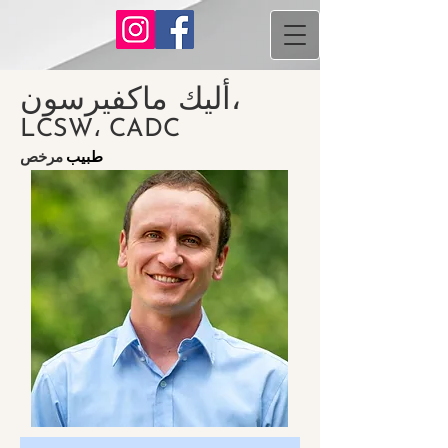
أليك ماكفيرسون،
LCSW، CADC
طبيب
مرخص