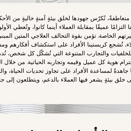
متعاطفةٌ، تُكرّس جهودها لخلق
بيئةٍ آمنةٍ خاليةٍ من الأح
ا
التزامًا عميقًا بمقابلة العملاء أينما كانوا، وتُعطي الأولو
رتهم الخاصة.
تؤمن بقوة التحالف العلاجي المتين المبن
ء، تُشجع كريستينا الأفراد على
استكشاف أفكارهم ومشا
 للخلفيات والتجارب المتنوعة التي تُشكّل كل
شخص، تُدمج
ترام هوية كل عميل وقيمه وتجاربه الحياتية.
من خلال الد
 جاهدةً لمساعدة
الأفراد على تجاوز تحديات الحياة، وال
 خلق بيئةٍ يشعر فيها العملاء بالدعم، ويتطلعون
إلى جل