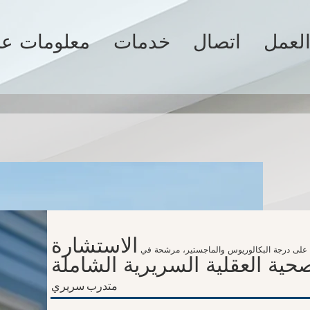
لعمل
اتصال
خدمات
معلومات عن
الاستشارة
على درجة البكالوريوس والماجستير، مرشحة في
حية العقلية السريرية الشاملة
متدرب
سريري