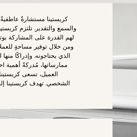
كريستينا مستشارةٌ عاطفيةٌ 
والسمع والتقدير. تلتزم كريستين
لهم القدرة على المشاركة بوتي
ومن خلال توفير مساحةٍ للعملا
الذي
يحتاجونه.
وإدراكًا منها
ممارساتها، مُدركةً
أهمية اح
العميل، تسعى كريستينا
الشخصي.
تهدف كريستينا إلى