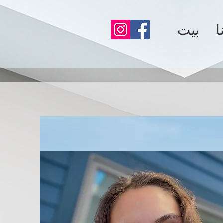
ا
بيت