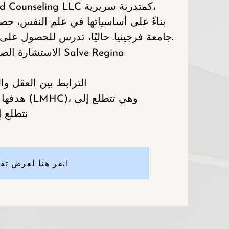
تتطلع كريستينا إلى الانضمام إلى Cumberland Counseling LLC كمتدربة سريرية،
بناءً على أساسياتها في علم النفس، 
جامعة فرجينيا. حاليًا، تدرس للحصول على درجة الماجستير في الطب النفسي السريري.
الاستشارة الصحية مع التخصص في الممارسات الشاملة في Salve Regina
الترابط بين العقل وا
هدفها هو أن تصبح مستشارة مرخصة للصحة العقلية (LMHC)، وهي تتطلع إلى
نتطلع إ
انقر هنا لعرض تف