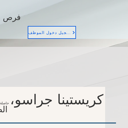
فرص ا
تسجيل دخول الموظف
كريستينا جراسو،
حاصلة 
الص