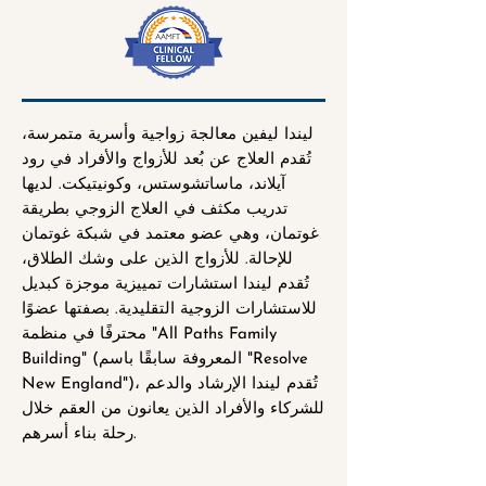
ليندا ليفين معالجة زواجية وأسرية متمرسة،
تُقدم العلاج عن بُعد للأزواج والأفراد في رود
آيلاند، ماساتشوستس، وكونيتيكت. لديها
تدريب مكثف في العلاج الزوجي بطريقة
غوتمان، وهي عضو معتمد في شبكة غوتمان
للإحالة. للأزواج الذين على وشك الطلاق،
تُقدم ليندا استشارات تمييزية موجزة كبديل
للاستشارات الزوجية التقليدية. بصفتها عضوًا
محترفًا في منظمة "All Paths Family
Building" (المعروفة سابقًا باسم "Resolve
New England")، تُقدم ليندا الإرشاد والدعم
للشركاء والأفراد الذين يعانون من العقم خلال
رحلة بناء أسرهم.