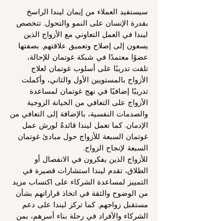
سيستفيد العملاء من إيمان ليندا الراسخ
بقدرة الإنسان على النمو والتحول. تتخصص
ليندا في العمل التعاوني مع الأزواج الذين
يسعون إلى إصلاح وتعميق علاقتهم. بصفتها
عضوًا معتمدًا في شبكة غوتمان للإحالة،
تلقت تدريبًا على أسلوب غوتمان لعلاج
الأزواج بالمستويين الأول والثاني، وأكملت
تدريبًا إضافيًا في نهج غوتمان لمساعدة
الأزواج على التعافي من الخيانة الزوجية
والصدمات النفسية، بالإضافة إلى التعافي من
الإدمان. كما تعمل ليندا قائدةً لورش عمل
غوتمان السبعة للأزواج حول مبادئ غوتمان
السبعة لإنجاح الزواج.
للأزواج الذين يفكرون في الانفصال أو
الطلاق، تقدم ليندا استشارات قصيرة في
التمييز لمساعدة الشركاء على اكتساب مزيد
من الوضوح والثقة في اتخاذ قراراتهم بشأن
مستقبل زواجهم. كما تركز ليندا على دعم
الشركاء والأفراد في رحلة بناء أسرهم، بمن