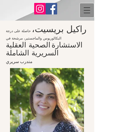
راكيل بريسيت،
حاصلة على درجة
البكالوريوس والماجستير، مرشحة في
الاستشارة
الصحية العقلية
السريرية الشاملة
متدرب
سريري