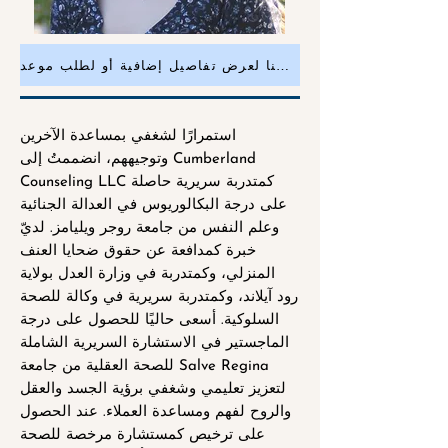
انقر هنا لعرض تفاصيل إضافية أو لطلب موعد
استمرارًا لشغفي بمساعدة الآخرين
وتوجيههم، انضممتُ إلى Cumberland
Counseling LLC كمتدربة سريرية حاصلة
على درجة البكالوريوس في العدالة الجنائية
وعلم النفس من جامعة روجر ويليامز. لديّ
خبرة كمدافعة عن حقوق ضحايا العنف
المنزلي، وكمتدربة في وزارة العدل بولاية
رود آيلاند، وكمتدربة سريرية في وكالة للصحة
السلوكية. أسعى حاليًا للحصول على درجة
الماجستير في الاستشارة السريرية الشاملة
للصحة العقلية من جامعة Salve Regina
لتعزيز تعليمي وشغفي برؤية الجسد والعقل
والروح لفهم ومساعدة العملاء. عند الحصول
على ترخيص كمستشارة مرخصة للصحة