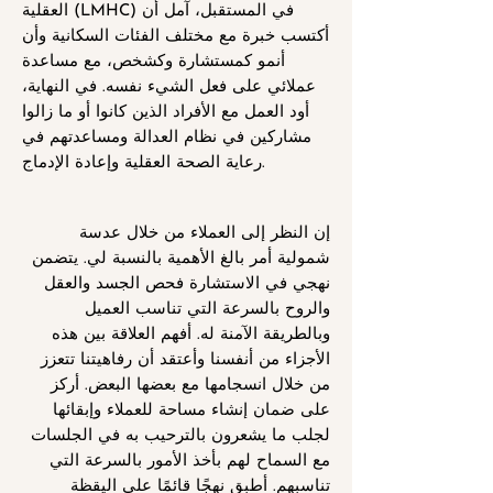
العقلية (LMHC) في المستقبل، آمل أن
أكتسب خبرة مع مختلف الفئات السكانية وأن
أنمو كمستشارة وكشخص، مع مساعدة
عملائي على فعل الشيء نفسه. في النهاية،
أود العمل مع الأفراد الذين كانوا أو ما زالوا
مشاركين في نظام العدالة ومساعدتهم في
رعاية الصحة العقلية وإعادة الإدماج.
إن النظر إلى العملاء من خلال عدسة
شمولية أمر بالغ الأهمية بالنسبة لي. يتضمن
نهجي في الاستشارة فحص الجسد والعقل
والروح بالسرعة التي تناسب العميل
وبالطريقة الآمنة له. أفهم العلاقة بين هذه
الأجزاء من أنفسنا وأعتقد أن رفاهيتنا تتعزز
من خلال انسجامها مع بعضها البعض. أركز
على ضمان إنشاء مساحة للعملاء وإبقائها
لجلب ما يشعرون بالترحيب به في الجلسات
مع السماح لهم بأخذ الأمور بالسرعة التي
تناسبهم. أطبق نهجًا قائمًا على اليقظة