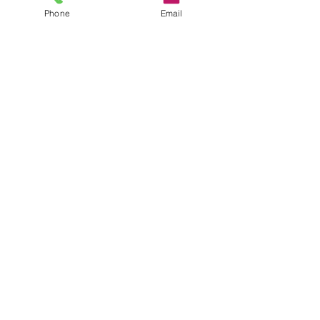
Phone
Email
Private Pay Rate: $130