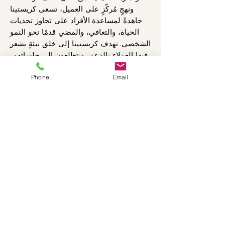
ونهجٍ مُركّزٍ على العميل، تسعى كريستينا
جاهدةً لمساعدة
الأفراد على تجاوز تحديات
الحياة، والتعافي، والمضي قدمًا نحو النمو
الشخصي.
تهدف كريستينا إلى خلق بيئةٍ يشعر
فيها العملاء بالدعم، ويتطلعون
إلى جلساتهم،
واثقين من وجود حليفٍ موثوقٍ يُعتمد عليه
في
Phone
Email
رحلتهم.
يتم قبول الدفع الخاص
30 دولارًا للعلاج الفردي
45 دولارًا للأزواج والعائلات