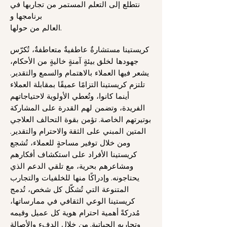
نتطلع إلى التعلم المستمر من تجاربها في
برنامجها و
العالم من حولها.
كريستينا مستشارةٌ عاطفيةٌ متعاطفةٌ، تُكرّس
جهودها لخلق
بيئةٍ آمنةٍ خاليةٍ من الأحكام،
يشعر فيها العملاء بالاهتمام والسمع والتقدير.
تلتزم كريستينا
التزامًا عميقًا بمقابلة العملاء
أينما كانوا، وتُعطي الأولوية
لاحتياجاتهم
الفريدة، وتضمن لهم القدرة على المشاركة
بوتيرتهم الخاصة.
تؤمن بقوة التحالف العلاجي
المتين المبني على الثقة
والاحترام والتقدير.
ومن خلال توفير مساحةٍ للعملاء، تُشجع
كريستينا الأفراد على
استكشاف أفكارهم
ومشاعرهم بحرية، مع تلقي الدعم الذي
يحتاجونه.
وإدراكًا منها للخلفيات والتجارب
المتنوعة التي تُشكّل كل
شخص، تُدمج
كريستينا الوعي الثقافي في ممارساتها،
مُدركةً
أهمية احترام هوية كل عميل وقيمه
وتجاربه الحياتية.
من خلال الدفء والأصالة